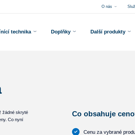
O nás
Slu
ínící technika
Doplňky
Další produkty
a
Už žádné skryté
Co obsahuje ceno
eny. Co nyní
Cenu za vybrané prod