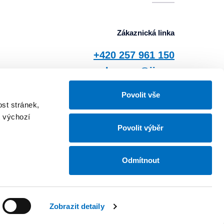
Zákaznická linka
+420 257 961 150
zbuzany@jis.cz
Povolit vše
st stránek,
Sledujte náš
t výchozí
Povolit výběr
Odmítnout
Zobrazit detaily