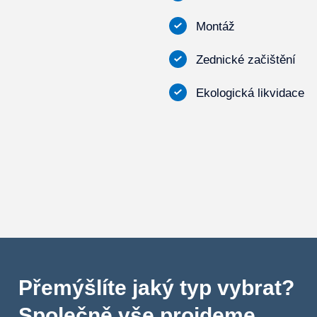
Montáž
Zednické začištění
Ekologická likvidace
Přemýšlíte jaký typ vybrat?
Společně vše projdeme.