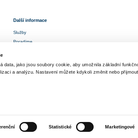
Další informace
Služby
Poradíme
Ke stažení
ie
Pro bytové domy a SVJ
á data, jako jsou soubory cookie, aby umožnila základní funkčno
Zelená úsporám
alizaci a analýzu. Nastavení můžete kdykoli změnit nebo přijmou
Ochrana osobních údajů
Mapa stránek
erenční
Statistické
Marketingové