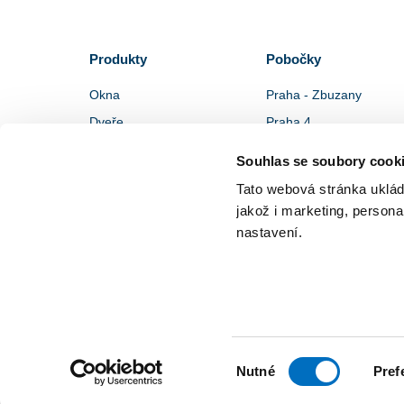
Produkty
Pobočky
Okna
Praha - Zbuzany
Dveře
Praha 4
Stínící technika
Praha 5
Souhlas se soubory cook
Doplňky
Plzeň
Tato webová stránka uklád
Další produkty
Česká lípa
jakož i marketing, person
Obchodní zastoupení
nastavení.
© 2026 Vytvořeno v
Beneš & Michl
Výběr
Nutné
Pref
souhlasu