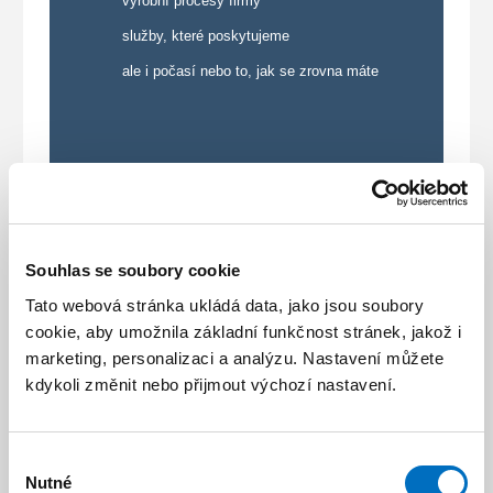
výrobní procesy firmy
služby, které poskytujeme
ale i počasí nebo to, jak se zrovna máte
Radka Votavová
Obchodní referentka - oddělení Plast
Souhlas se soubory cookie
+420 725 178 125
Tato webová stránka ukládá data, jako jsou soubory
cookie, aby umožnila základní funkčnost stránek, jakož i
marketing, personalizaci a analýzu. Nastavení můžete
Milan Kubásek
kdykoli změnit nebo přijmout výchozí nastavení.
Technik
+420 608 605 035
Výběr
Nutné
souhlasu