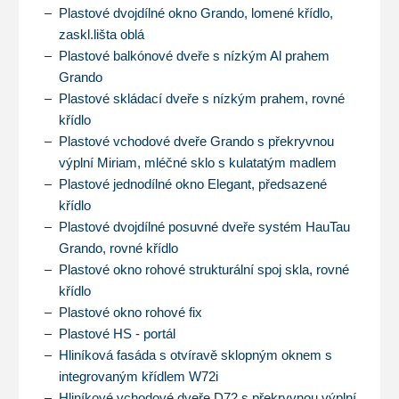
Plastové dvojdílné okno Grando, lomené křídlo,
zaskl.lišta oblá
Plastové balkónové dveře s nízkým Al prahem
Grando
Plastové skládací dveře s nízkým prahem, rovné
křídlo
Plastové vchodové dveře Grando s překryvnou
výplní Miriam, mléčné sklo s kulatatým madlem
Plastové jednodílné okno Elegant, předsazené
křídlo
Plastové dvojdílné posuvné dveře systém HauTau
Grando, rovné křídlo
Plastové okno rohové strukturální spoj skla, rovné
křídlo
Plastové okno rohové fix
Plastové HS - portál
Hliníková fasáda s otvíravě sklopným oknem s
integrovaným křídlem W72i
Hliníkové vchodové dveře D72 s překryvnou výplní