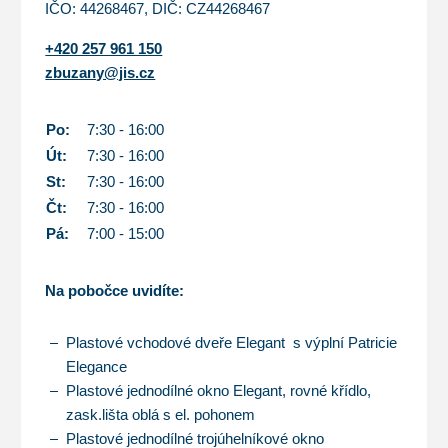
IČO: 44268467, DIČ: CZ44268467
+420 257 961 150
zbuzany@jis.cz
Po:
7:30 - 16:00
Út:
7:30 - 16:00
St:
7:30 - 16:00
Čt:
7:30 - 16:00
Pá:
7:00 - 15:00
Na pobočce uvidíte:
Plastové vchodové dveře Elegant s výplní Patricie
Elegance
Plastové jednodílné okno Elegant, rovné křídlo,
zask.lišta oblá s el. pohonem
Plastové jednodílné trojúhelníkové okno