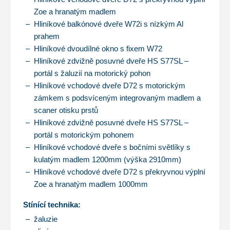
Zoe a hranatým madlem
Hliníkové balkónové dveře W72i s nízkým Al
prahem
Hliníkové dvoudílné okno s fixem W72
Hliníkové zdvižně posuvné dveře HS S77SL –
portál s žaluzií na motorický pohon
Hliníkové vchodové dveře D72 s motorickým
zámkem s podsvíceným integrovaným madlem a
scaner otisku prstů
Hliníkové zdvižně posuvné dveře HS S77SL –
portál s motorickým pohonem
Hliníkové vchodové dveře s bočními světlíky s
kulatým madlem 1200mm (výška 2910mm)
Hliníkové vchodové dveře D72 s překryvnou výplní
Zoe a hranatým madlem 1000mm
Stínící technika:
žaluzie