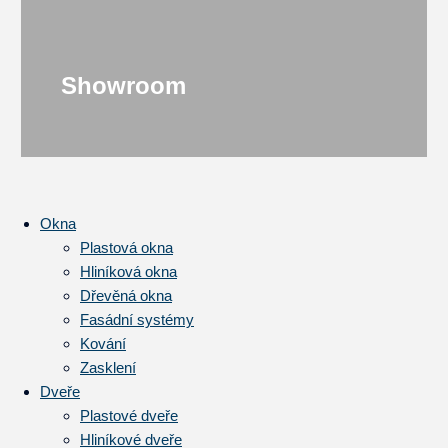
Showroom
Okna
Plastová okna
Hliníková okna
Dřevěná okna
Fasádní systémy
Kování
Zasklení
Dveře
Plastové dveře
Hliníkové dveře