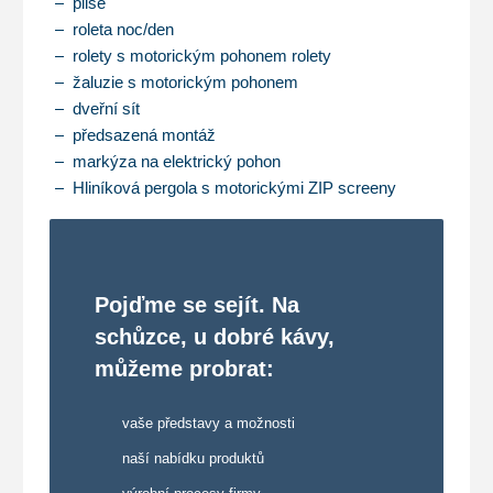
plisé
roleta noc/den
rolety s motorickým pohonem rolety
žaluzie s motorickým pohonem
dveřní sít
předsazená montáž
markýza na elektrický pohon
Hliníková pergola s motorickými ZIP screeny
Pojďme se sejít. Na
schůzce, u dobré kávy,
můžeme probrat:
vaše představy a možnosti
naší nabídku produktů