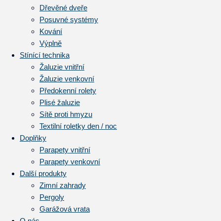
Dřevěné dveře
Posuvné systémy
Kování
Výplně
Stínící technika
Žaluzie vnitřní
Žaluzie venkovní
Předokenní rolety
Plisé žaluzie
Sítě proti hmyzu
Textilní roletky den / noc
Doplňky
Parapety vnitřní
Parapety venkovní
Další produkty
Zimní zahrady
Pergoly
Garážová vrata
O nás