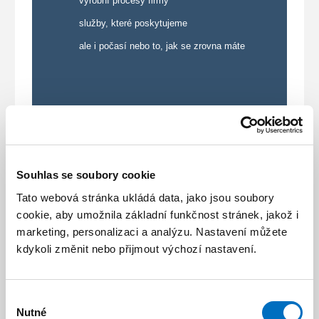
výrobní procesy firmy
služby, které poskytujeme
ale i počasí nebo to, jak se zrovna máte
Radka Votavová
Obchodní referentka - oddělení Plast
Souhlas se soubory cookie
+420 725 178 125
Tato webová stránka ukládá data, jako jsou soubory
cookie, aby umožnila základní funkčnost stránek, jakož i
marketing, personalizaci a analýzu. Nastavení můžete
Milan Kubásek
kdykoli změnit nebo přijmout výchozí nastavení.
Technik
+420 608 605 035
Výběr
Nutné
souhlasu