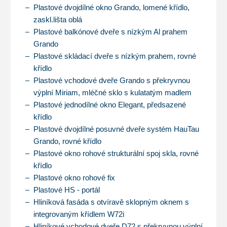
Plastové dvojdílné okno Grando, lomené křídlo,
zaskl.lišta oblá
Plastové balkónové dveře s nízkým Al prahem
Grando
Plastové skládací dveře s nízkým prahem, rovné
křídlo
Plastové vchodové dveře Grando s překryvnou
výplní Miriam, mléčné sklo s kulatatým madlem
Plastové jednodílné okno Elegant, předsazené
křídlo
Plastové dvojdílné posuvné dveře systém HauTau
Grando, rovné křídlo
Plastové okno rohové strukturální spoj skla, rovné
křídlo
Plastové okno rohové fix
Plastové HS - portál
Hliníková fasáda s otvíravě sklopným oknem s
integrovaným křídlem W72i
Hliníkové vchodové dveře D72 s překryvnou výplní