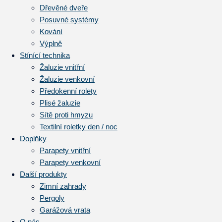
Dřevěné dveře
Posuvné systémy
Kování
Výplně
Stínící technika
Žaluzie vnitřní
Žaluzie venkovní
Předokenní rolety
Plisé žaluzie
Sítě proti hmyzu
Textilní roletky den / noc
Doplňky
Parapety vnitřní
Parapety venkovní
Další produkty
Zimní zahrady
Pergoly
Garážová vrata
O nás