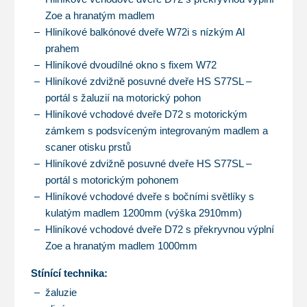
Zoe a hranatým madlem
Hliníkové balkónové dveře W72i s nízkým Al
prahem
Hliníkové dvoudílné okno s fixem W72
Hliníkové zdvižně posuvné dveře HS S77SL –
portál s žaluzií na motorický pohon
Hliníkové vchodové dveře D72 s motorickým
zámkem s podsvíceným integrovaným madlem a
scaner otisku prstů
Hliníkové zdvižně posuvné dveře HS S77SL –
portál s motorickým pohonem
Hliníkové vchodové dveře s bočními světlíky s
kulatým madlem 1200mm (výška 2910mm)
Hliníkové vchodové dveře D72 s překryvnou výplní
Zoe a hranatým madlem 1000mm
Stínící technika:
žaluzie