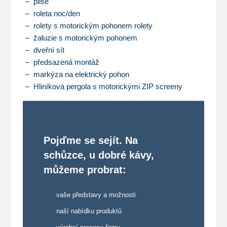
plisé
roleta noc/den
rolety s motorickým pohonem rolety
žaluzie s motorickým pohonem
dveřní sít
předsazená montáž
markýza na elektrický pohon
Hliníková pergola s motorickými ZIP screeny
Pojďme se sejít. Na
schůzce, u dobré kávy,
můžeme probrat:
vaše představy a možnosti
naší nabídku produktů