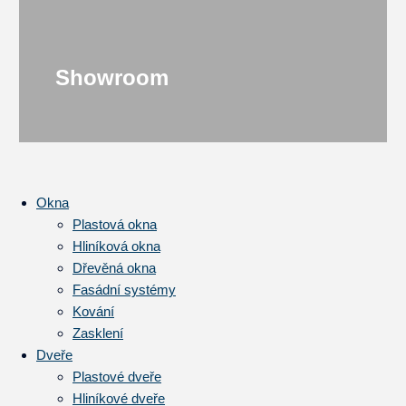
Showroom
Okna
Plastová okna
Hliníková okna
Dřevěná okna
Fasádní systémy
Kování
Zasklení
Dveře
Plastové dveře
Hliníkové dveře