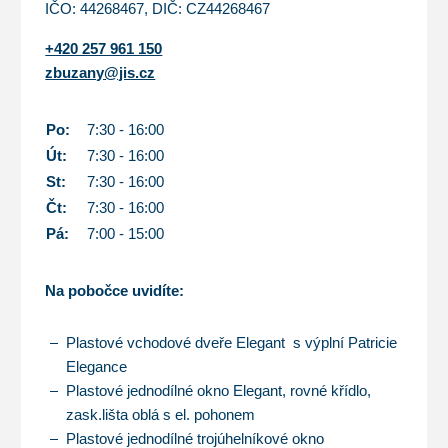
IČO: 44268467, DIČ: CZ44268467
+420 257 961 150
zbuzany@jis.cz
Po:
7:30 - 16:00
Út:
7:30 - 16:00
St:
7:30 - 16:00
Čt:
7:30 - 16:00
Pá:
7:00 - 15:00
Na pobočce uvidíte:
Plastové vchodové dveře Elegant s výplní Patricie
Elegance
Plastové jednodílné okno Elegant, rovné křídlo,
zask.lišta oblá s el. pohonem
Plastové jednodílné trojúhelníkové okno