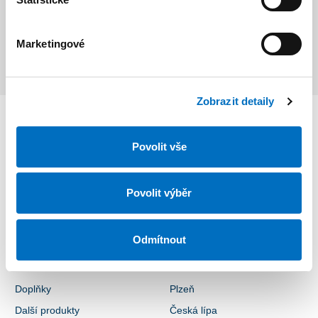
Marketingové
Zobrazit detaily
Váš pohled do budoucnosti.
Povolit vše
Povolit výběr
Produkty
Pobočky
Okna
Praha - Zbuzany
Odmítnout
Dveře
Praha 4
Stínící technika
Praha 5
Doplňky
Plzeň
Další produkty
Česká lípa