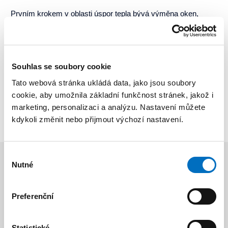
Prvním krokem v oblasti úspor tepla bývá výměna oken,
vyšší bezpečnosti obyvatel objektů lze docílit v první řadě
zabezpečením „brány do domu“, tj. vstupního portálu.
Nabízíme komplexní řešení výměnou vstupních dveří s
Souhlas se soubory cookie
moderním systémem čipového klíče Siemens. Ve spolupráci
Tato webová stránka ukládá data, jako jsou soubory
s DMS pořádáme odborné semináře pro vedoucí a techniky
cookie, aby umožnila základní funkčnost stránek, jakož i
BD a SVJ, jsme připraveni řešit individuální požadavky
marketing, personalizaci a analýzu. Nastavení můžete
jednotlivých objektů.
kdykoli změnit nebo přijmout výchozí nastavení.
Výběr
Nutné
souhlasu
Fotogalerie
Preferenční
Statistické