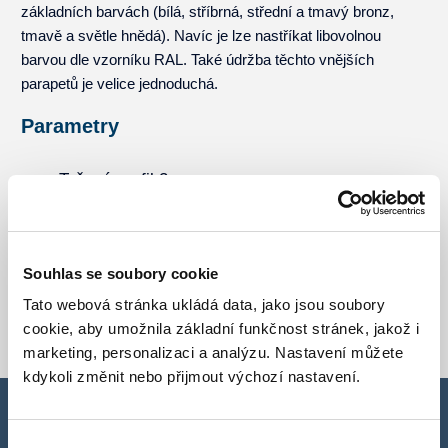
základních barvách (bílá, stříbrná, střední a tmavý bronz,
tmavě a světle hnědá). Navíc je lze nastříkat libovolnou
barvou dle vzorníku RAL. Také údržba těchto vnějších
parapetů je velice jednoduchá.
Parametry
Tažený profil 2mm
6 základních barev
Možnost výběru hliníkové a plastové bočnice-
Souhlas se soubory cookie
ukončení a utěsnění parapetu
Tato webová stránka ukládá data, jako jsou soubory
cookie, aby umožnila základní funkčnost stránek, jakož i
marketing, personalizaci a analýzu. Nastavení můžete
kdykoli změnit nebo přijmout výchozí nastavení.
Přemýšlíte jaký typ vybrat?
Výběr