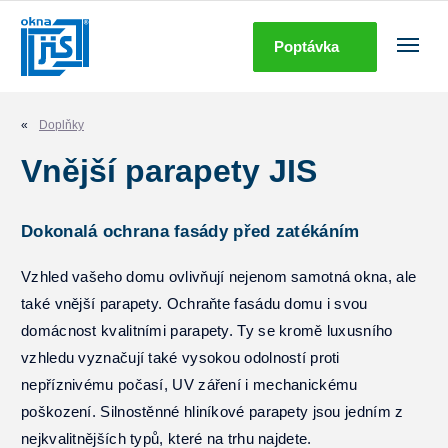
Poptávka
Okna
Dveře
Doplňky
Vnější parapety JIS
Stínící technika
Doplňky
Dokonalá ochrana fasády před zatékáním
Vzhled vašeho domu ovlivňují nejenom samotná okna, ale
Další produkty
také vnější parapety. Ochraňte fasádu domu i svou
O nás
domácnost kvalitními parapety. Ty se kromě luxusního
vzhledu vyznačují také vysokou odolností proti
Služby
nepříznivému počasí, UV záření i mechanickému
poškození. Silnostěnné hliníkové parapety jsou jedním z
Kariéra
nejkvalitnějších typů, které na trhu najdete.