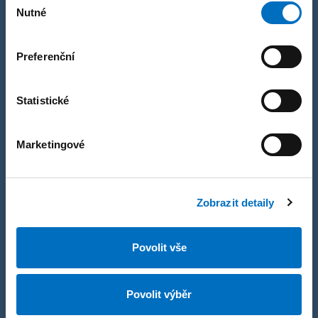
Nutné
Společně vše projdeme.
souhlasu
Preferenční
Statistické
Zavolejte mi na
+420 257 961 150
Marketingové
Zavoláme vám zpět
Nechte nám tel. číslo
Zobrazit detaily
Pokud preferujete email
Napište nám
Povolit vše
Povolit výběr