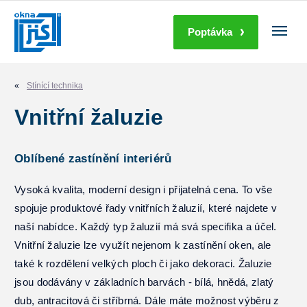
Poptávka
Okna
Dveře
Stínící technika
Vnitřní žaluzie
Stínící technika
Doplňky
Oblíbené zastínění interiérů
Vysoká kvalita, moderní design i přijatelná cena. To vše
Další produkty
spojuje produktové řady vnitřních žaluzií, které najdete v
O nás
naší nabídce. Každý typ žaluzií má svá specifika a účel.
Vnitřní žaluzie lze využít nejenom k zastínění oken, ale
Služby
také k rozdělení velkých ploch či jako dekoraci. Žaluzie
jsou dodávány v základních barvách - bílá, hnědá, zlatý
Kariéra
dub, antracitová či stříbrná. Dále máte možnost výběru z