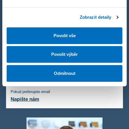
Společně vše projdeme.
Zobrazit detaily
Povolit vše
Zavolejte mi na
+420 257 961 150
Povolit výběr
Zavoláme vám zpět
Odmítnout
Nechte nám tel. číslo
Pokud preferujete email
Napište nám