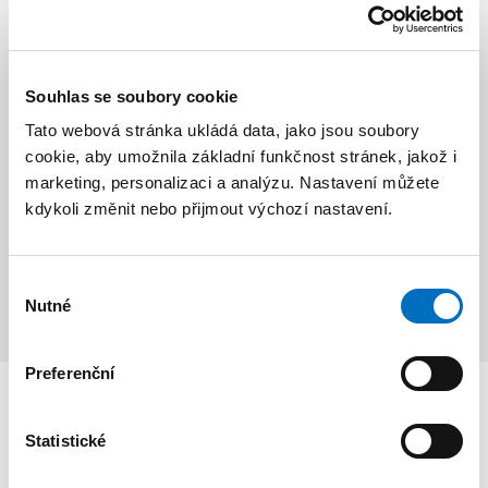
Zasklení v rámu
44 - 54 mm
Souhlas se soubory cookie
Zasklívací lišta
oblá
Tato webová stránka ukládá data, jako jsou soubory
cookie, aby umožnila základní funkčnost stránek, jakož i
2 varianty profilů
marketing, personalizaci a analýzu. Nastavení můžete
kdykoli změnit nebo přijmout výchozí nastavení.
Přejít na produktovou řadu
Výběr
Nutné
souhlasu
Preferenční
Jak pracujeme
Statistické