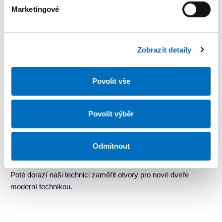
Marketingové
Nejprve vše důkladně probereme
Zobrazit detaily
Na začátku probereme Vaše představy a možnosti a
zpracujeme prvnotní cenovou nabídku.
Povolit vše
Povolit výběr
Odmítnout
Přijedeme zaměřit otvory pro nové dveře
Poté dorazí naši technici zaměřit otvory pro nové dveře
moderní technikou.