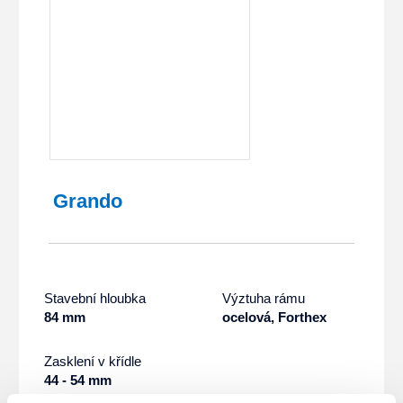
Grando
Stavební hloubka
Výztuha rámu
84 mm
ocelová, Forthex
Zasklení v křídle
44 - 54 mm