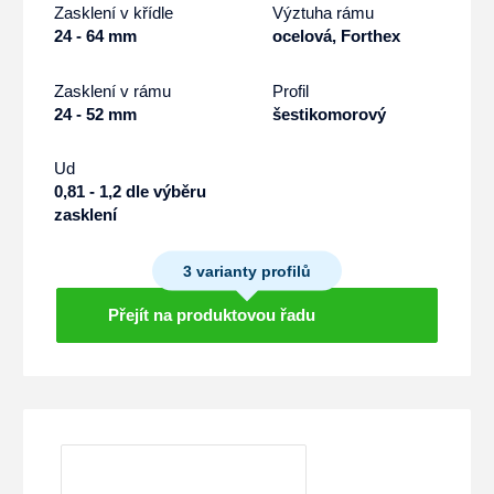
Zasklení v křídle
Výztuha rámu
24 - 64 mm
ocelová, Forthex
Zasklení v rámu
Profil
24 - 52 mm
šestikomorový
Ud
0,81 - 1,2 dle výběru
zasklení
3 varianty profilů
Přejít na produktovou řadu