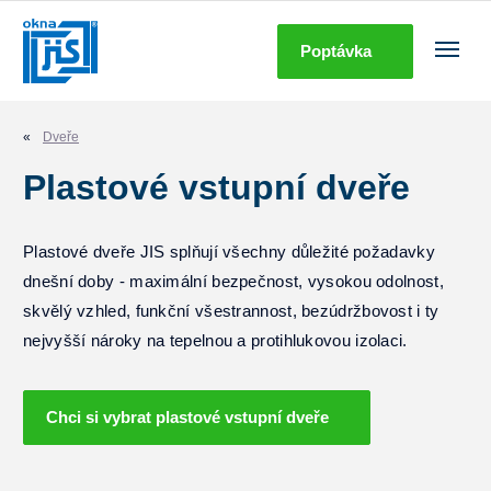
Poptávka
Okna
Dveře
Dveře
Plastové vstupní dveře
Stínící technika
Doplňky
Plastové dveře JIS splňují všechny důležité požadavky
dnešní doby - maximální bezpečnost, vysokou odolnost,
Další produkty
skvělý vzhled, funkční všestrannost, bezúdržbovost i ty
nejvyšší nároky na tepelnou a protihlukovou izolaci.
O nás
Služby
Chci si vybrat plastové vstupní dveře
Kariéra