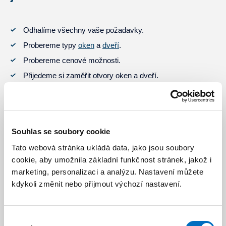
Odhalíme všechny vaše požadavky.
Probereme typy
oken
a
dveří
.
Probereme cenové možnosti.
Přijedeme si zaměřit otvory oken a dveří.
Postaráme se o správnou instalaci.
Zajistíme záruční i pozáruční servis.
Souhlas se soubory cookie
S čím vším vám pomůžeme
Tato webová stránka ukládá data, jako jsou soubory
cookie, aby umožnila základní funkčnost stránek, jakož i
marketing, personalizaci a analýzu. Nastavení můžete
kdykoli změnit nebo přijmout výchozí nastavení.
Výběr