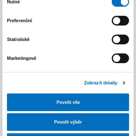
Nutné
souhlasu
Preferenční
Statistické
Marketingové
Zobrazit detaily
Společně projdeme všechny
Povolit vše
možnosti, cenové příklady, vaše
představy a vše do detailu
Povolit výběr
vyladíme.