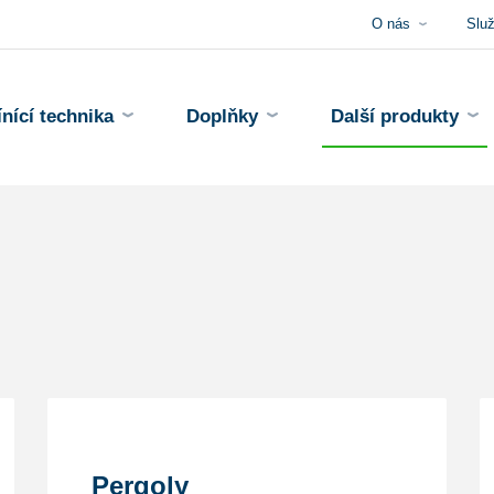
O nás
Slu
ínící technika
Doplňky
Další produkty
Pergoly