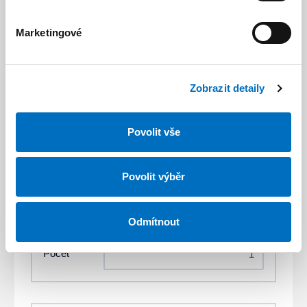
Položka 1
odebrat
Marketingové
Kliknutím sem vyberte rozložení
Zobrazit detaily
Povolit vše
Šířka
Povolit výběr
Výška
Odmítnout
Počet