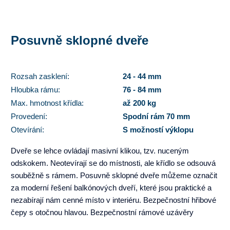
Posuvně sklopné dveře
Rozsah zasklení:
24 - 44 mm
Hloubka rámu:
76 - 84 mm
Max. hmotnost křídla:
až 200 kg
Provedení:
Spodní rám 70 mm
Otevírání:
S možností výklopu
Dveře se lehce ovládají masivní klikou, tzv. nuceným
odskokem. Neotevírají se do místnosti, ale křídlo se odsouvá
souběžně s rámem. Posuvně sklopné dveře můžeme označit
za moderní řešení balkónových dveří, které jsou praktické a
nezabírají nám cenné místo v interiéru. Bezpečnostní hřibové
čepy s otočnou hlavou. Bezpečnostní rámové uzávěry