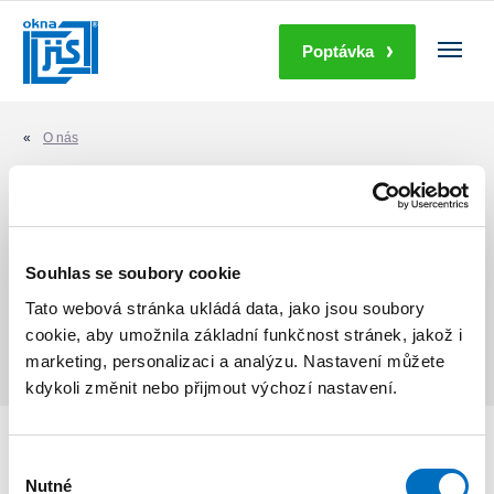
Poptávka
Okna
Dveře
O nás
Posuvné systémy
Stínící technika
Doplňky
Ruční montáž rámu ( HS- portál), kování, těsnící prvky,
Souhlas se soubory cookie
hliníkový práh, zámek na přání zákazníka, montáž
převodovky a podvozků nebo pomocných pístů dle typu
Další produkty
Tato webová stránka ukládá data, jako jsou soubory
posuvného systému.
cookie, aby umožnila základní funkčnost stránek, jakož i
marketing, personalizaci a analýzu. Nastavení můžete
O nás
kdykoli změnit nebo přijmout výchozí nastavení.
Služby
Váš pohled do budoucnosti.
Výběr
Kariéra
Nutné
souhlasu