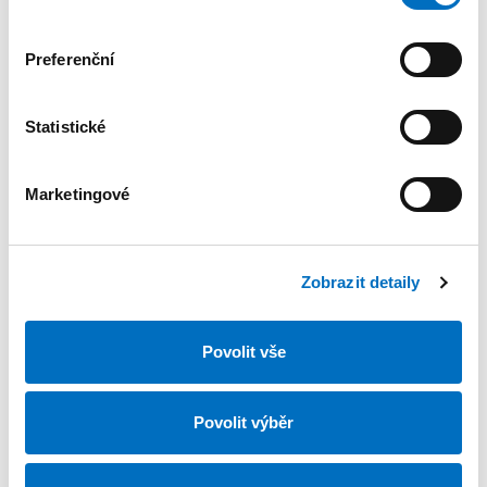
Reference
Preferenční
Produkty
Pobočky
Poradíme
Okna
Praha - Zbuzany
Statistické
Dveře
Praha 4
Kontakt
Stínící technika
Praha 5
Marketingové
Doplňky
Plzeň
Další produkty
Česká lípa
Obchodní zastoupení
Zobrazit detaily
Další informace
Zákaznická linka
Povolit vše
Služby
+420 257 961 150
zbuzany@jis.cz
Poradíme
Povolit výběr
Ke stažení
Sledujte náš
Pro bytové domy a SVJ