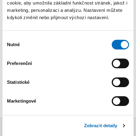
cookie, aby umožnila základní funkčnost stránek, jakož i
5 týdnů dovolené
marketing, personalizaci a analýzu. Nastavení můžete
kdykoli změnit nebo přijmout výchozí nastavení.
Volné vstupy do bazénu v Radlicích
Výběr
Nutné
souhlasu
Preferenční
Firemní akce
Statistické
Příspěvek na stravování
Marketingové
Zobrazit detaily