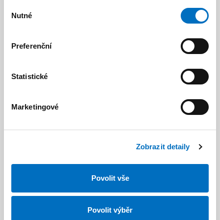
Výběr
Nutné
souhlasu
Dekor *
Preferenční
Statistické
Místo realizace (stavby) *
Marketingové
Chci montáž
Zobrazit detaily
Povolit vše
Položka 1
odebrat
Povolit výběr