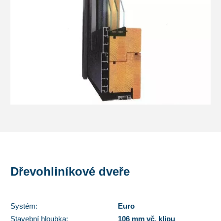
Dřevohliníkové dveře
Systém:
Euro
Stavební hloubka:
106 mm vč. klipu