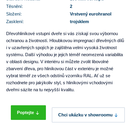
Těsnění:
2
Složení:
Vrstvený eurohranol
Zasklení:
trojsklem
Dřevohliníkové vstupní dveře si vás získají svou výbornou
ochranou a životností. Hloubkovou impregnací dřevěných dílů
i v uzavřených spojích je zajištěna velmi vysoká životnost
systému. Další výhodou je jejich téměř neomezená variabilita
v oblasti designu. V interiéru si můžete zvolit libovolné
zbarvení dřeva, pro hliníkovou část v exteriéru je možné
vybrat téměř ze všech odstínů vzorníku RAL. Ať už se
rozhodnete pro jakýkoliv styl, s hliníkovými vchodovými
dveřmi sázíte na tu nejvyšší kvalitu.
Poptejte
Chci ukázku v showroomu