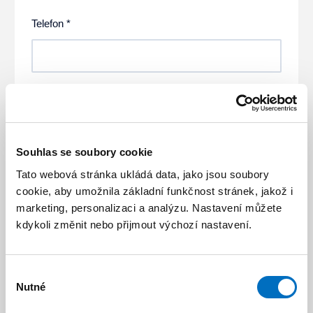
Telefon *
Vyberte si obchodní kancelář, kterou máte v dosahu.
i
Souhlas se soubory cookie
Tato webová stránka ukládá data, jako jsou soubory
cookie, aby umožnila základní funkčnost stránek, jakož i
Mám projekt
Zadám rozměry
marketing, personalizaci a analýzu. Nastavení můžete
kdykoli změnit nebo přijmout výchozí nastavení.
Materiál *
Výběr
Nutné
souhlasu