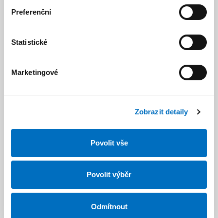
Typ / řada
Preferenční
Statistické
Zasklení *
Marketingové
Zobrazit detaily
Dekor *
Povolit vše
Místo realizace (stavby) *
Povolit výběr
Odmítnout
Chci montáž