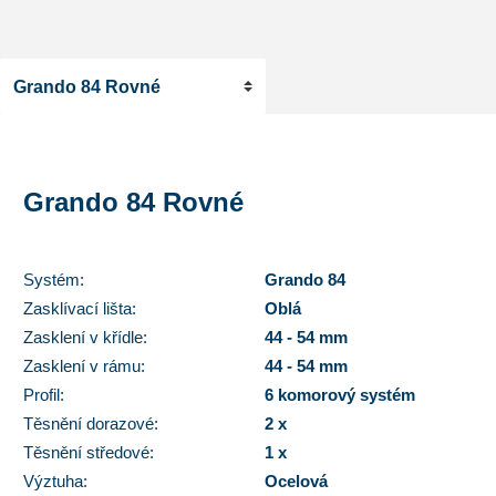
Grando 84 Rovné
Systém:
Grando 84
Zasklívací lišta:
Oblá
Zasklení v křídle:
44 - 54 mm
Zasklení v rámu:
44 - 54 mm
Profil:
6 komorový systém
Těsnění dorazové:
2 x
Těsnění středové:
1 x
Výztuha:
Ocelová