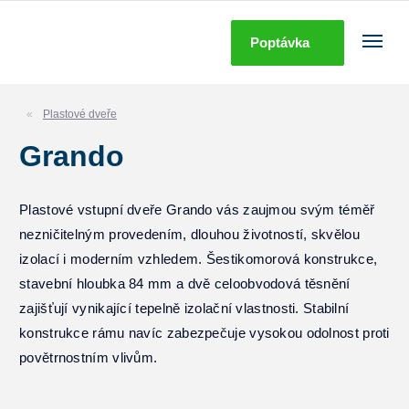
Poptávka
Plastové dveře
Grando
Plastové vstupní dveře Grando vás zaujmou svým téměř
nezničitelným provedením, dlouhou životností, skvělou
izolací i moderním vzhledem. Šestikomorová konstrukce,
stavební hloubka 84 mm a dvě celoobvodová těsnění
zajišťují vynikající tepelně izolační vlastnosti. Stabilní
konstrukce rámu navíc zabezpečuje vysokou odolnost proti
povětrnostním vlivům.