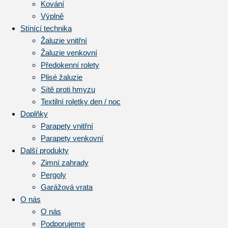
Kování
Výplně
Stínící technika
Žaluzie vnitřní
Žaluzie venkovní
Předokenní rolety
Plisé žaluzie
Sítě proti hmyzu
Textilní roletky den / noc
Doplňky
Parapety vnitřní
Parapety venkovní
Další produkty
Zimní zahrady
Pergoly
Garážová vrata
O nás
O nás
Podporujeme