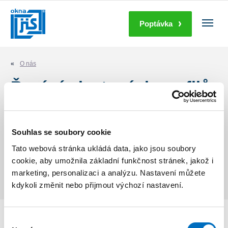
Poptávka
Okna
Dveře
O nás
Řezání plastových profilů
Stínící technika
Doplňky
Na dvouhlavé pile značky Thorwesten probíhá nářez i 2 kusů
plastových profilů najednou na požadovanou délku, včetně
Souhlas se soubory cookie
generování štítku s čárovým kódem (veškeré informace o
Další produkty
Tato webová stránka ukládá data, jako jsou soubory
zakázce). Následně se nařezané profily založí do stojanu. Pila
cookie, aby umožnila základní funkčnost stránek, jakož i
Thorwesten je řízena online.
O nás
marketing, personalizaci a analýzu. Nastavení můžete
kdykoli změnit nebo přijmout výchozí nastavení.
Služby
Kariéra
Výběr
Váš pohled do budoucnosti.