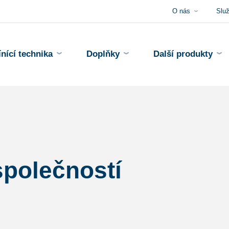
O nás
Slu
ínící technika
Doplňky
Další produkty
společností