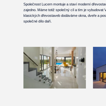
Společnost Lucern montuje a staví moderní dřevostavby
zajedno. Máme totiž společný cíl a tím je vybudova
klasických dřevostaveb dodáváme okna, dveře a po
společné dílo daří.