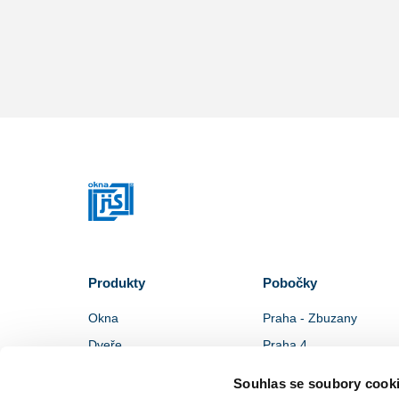
Produkty
Pobočky
Okna
Praha - Zbuzany
Dveře
Praha 4
Stínící technika
Praha 5
Souhlas se soubory cook
Doplňky
Plzeň