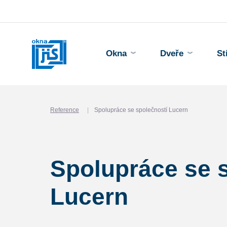
Okna
Dveře
St
Reference
Spolupráce se společností Lucern
Spolupráce se 
Lucern