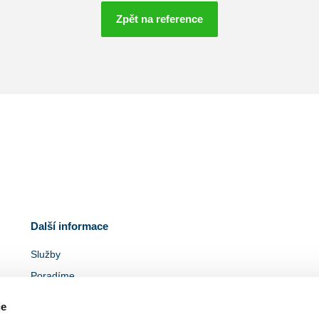
Zpět na reference
Další informace
Služby
Poradíme
Ke stažení
ie
Pro bytové domy a SVJ