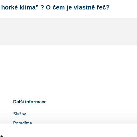
o horké klima” ? O čem je vlastně řeč?
Další informace
Služby
Poradíme
Ke stažení
ie