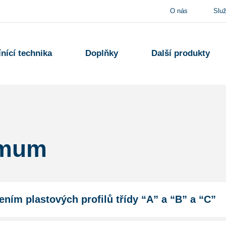
O nás
Slu
ínící technika
Doplňky
Další produkty
imum
ením plastových profilů třídy “A” a “B” a “C”