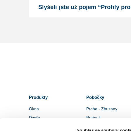
Slyšeli jste už pojem “Profily pr
Produkty
Pobočky
Okna
Praha - Zbuzany
Dveře
Praha 4
Stínící technika
Praha 5
Souhlas se soubory cook