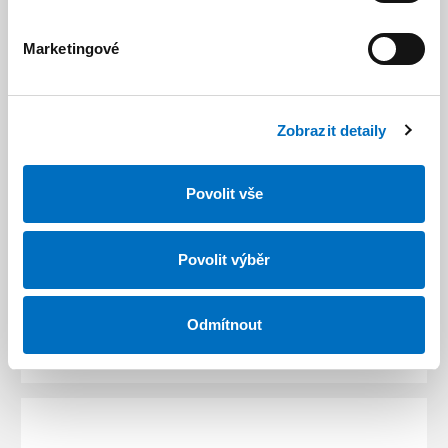
Marketingové
Jaká jsou kritéria výběru
Zobrazit detaily
Povolit vše
Doplňky k oknům
Povolit výběr
Odmítnout
Jak probíhá montáž oken