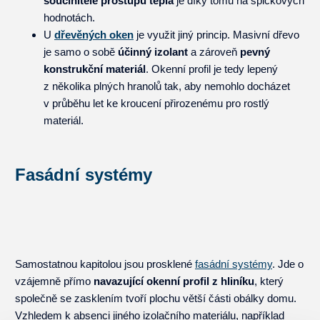
součinitele prostupu tepla
je díky tomu na špičkových
hodnotách.
U
dřevěných oken
je využit jiný princip. Masivní dřevo
je samo o sobě
účinný izolant
a zároveň
pevný
konstrukční materiál
. Okenní profil je tedy lepený
z několika plných hranolů tak, aby nemohlo docházet
v průběhu let ke kroucení přirozenému pro rostlý
materiál.
Fasádní systémy
Samostatnou kapitolou jsou prosklené
fasádní systémy
. Jde o
vzájemně přímo
navazující okenní profil z hliníku
, který
společně se zasklením tvoří plochu větší části obálky domu.
Vzhledem k absenci jiného izolačního materiálu, například