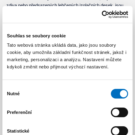
zdiva nebo předsazených lehčených izolačních desek, jsou
na takové provedení fasády kladeny vysoké nároky.
Nekompromisní hliníkový profil s vloženou
pěnovou izolační
hmotou
a
těsněním
zajišťuje požadované hodnoty tepelného
Souhlas se soubory cookie
odporu a zároveň i extrémní pevnost. Fasádní systém je tak
Tato webová stránka ukládá data, jako jsou soubory
nejen efektní architektonické řešení, ale také efektivní opatření
cookie, aby umožnila základní funkčnost stránek, jakož i
ochrany proti tepelným ztrátám.
marketing, personalizaci a analýzu. Nastavení můžete
kdykoli změnit nebo přijmout výchozí nastavení.
Výběr
Sdílejte článek
Nutné
souhlasu
Preferenční
Mohlo by vás zajímat
Statistické