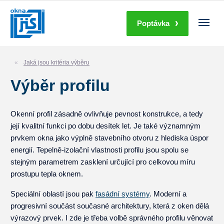
Poptávka
Jaká jsou kritéria výběru
Výběr profilu
Okenní profil zásadně ovlivňuje pevnost konstrukce, a tedy
její kvalitní funkci po dobu desítek let. Je také významným
prvkem okna jako výplně stavebního otvoru z hlediska úspor
energií. Tepelně-izolační vlastnosti profilu jsou spolu se
stejným parametrem zasklení určující pro celkovou míru
prostupu tepla oknem.
Speciální oblastí jsou pak
fasádní systémy
. Moderní a
progresivní součást současné architektury, která z oken dělá
výrazový prvek. I zde je třeba volbě správného profilu věnovat